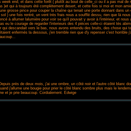
 week end, et dans cette forêt ( plutôt au bout de celle_ci ou il a pas mal de r
 )et qui à toujours été complètement desert, et cette fois si moi et mon amie a
 une grosse pince pour couper la chaîne qui tenait une porte donnant dans un 
 sol ) une fois rentré, un vent très frais nous a soufflé dessu, rien que là n
é à allumer lalumière pour voir se qu'il pouvait y avoir à l'intérieur, et nou
 eu le courage de regarder l'interieurs des 4 pièces celle-ci étaient tès abi
er qui descandait vers le bas, nous avons entendu des bruits, des chose qui t
taient enfermés la dessous, j'en tremble rien que d'y repenser c'est horrible j
eaucoup...
i: Depuis près de deux mois, j'ai une ombre, un côté noir et l'autre côté blanc
nd j'allume une bougie pour prier le côté blanc sombre plus mais le lendemai
nne et je prie beaucoup. Cordialement. Edwige