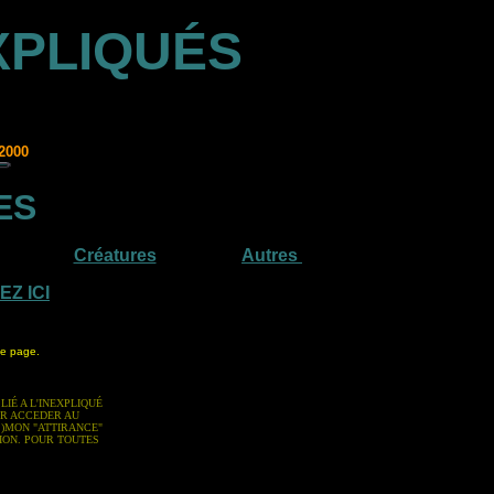
XPLIQUÉS
2000
ES
Créatures
Autres
EZ ICI
te page.
IÉ A L'INEXPLIQUÉ
UR ACCEDER AU
 )MON "ATTIRANCE"
ION. POUR TOUTES