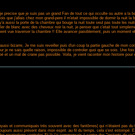
je precise que je suis pas un grand Fan de tout ce qui occulte ou autre a la b
s que j'allais chez mon grand-pere il m'etait impossible de dormir la nuit la 
, y'a aussi la porte de la chambre qui bouge la nuit toute seul pas toute les nu
ller de blanc avec des cheveux noir la nuit, je penser que c'etait tout simple
rement vue traverser la chambre !! Elle avancer paisiblement, puis un moment ell
ut aussi bizarre, Je me suis reveiller puis d'un coup la partie gauche de mon
pour je ne sais quelle raison, impossible de controler quoi que se sois. Une fois
é et un mal de crane pas possible. Voila, je vient raconter mon histoire pour 
 voyais et communiquais très souvent avec des fantômes( qui n’étaient pas du t
toujours aussi présent dans mon esprit. au fil du temps, cela s'est estompé. Et
 respirations ventrales.Et là j'ai commençais à capter des "instants de vie"