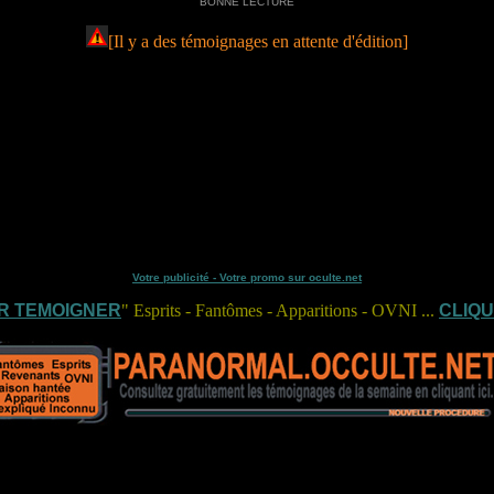
BONNE LECTURE
[Il y a des témoignages en attente d'édition]
Votre publicité - Votre promo sur oculte.net
R TEMOIGNER
" Esprits - Fantômes - Apparitions - OVNI ...
CLIQU