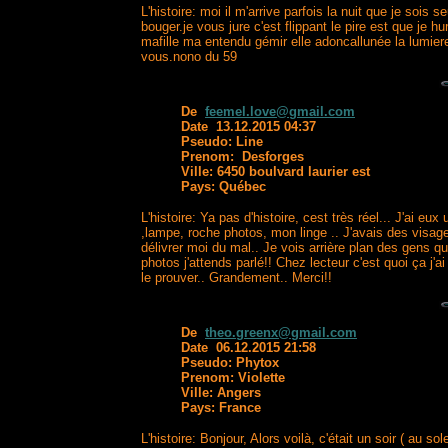
L'histoire: moi il m'arrive parfois la nuit que je so
bouger.je vous jure c'est flippant le pire est que je 
mafille ma entendu gémir elle adoncallunée la lumier
vous.nono du 59
De
feemel.love@gmail.com
Date 13.12.2015 04:37
Pseudo: Line
Prenom: Desforges
Ville: 6450 boulvard laurier est
Pays: Québec
L'histoire: Ya pas d'histoire, cest très réel... J'ai e
,lampe, roche photos, mon linge .. J'avais des visage
délivrer moi du mal.. Je vois arrière plan des gens q
photos j'attends parlé!! Chez lecteur c'est quoi ça j'
le prouver.. Grandement.. Merci!!
De
theo.greenx@gmail.com
Date 06.12.2015 21:58
Pseudo: Phytox
Prenom: Violette
Ville: Angers
Pays: France
L'histoire: Bonjour, Alors voilà, c'était un soir ( 