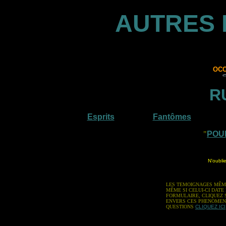
AUTRES 
OCC
R
Esprits
Fantômes
"
POU
N'oubli
LES TEMOIGNAGES MÊME 
MÊME SI CELUI-CI DAT
FORMULAIRE, CLIQUEZ S
ENVERS CES PHENOMENE
QUESTIONS
CLIQUEZ ICI