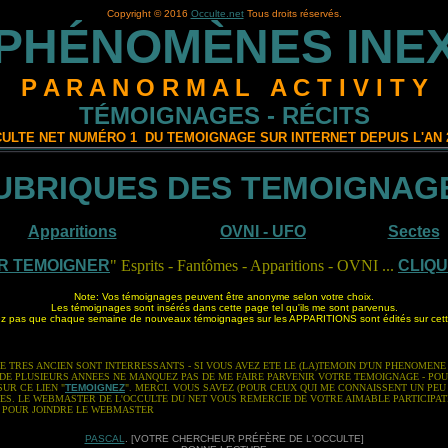
Copyright © 2016
Occulte.net
Tous droits réservés.
PHÉNOMÈNES INE
P A R A N O R M A L A C T I V I T Y
TÉMOIGNAGES - RÉCITS
ULTE NET NUMÉRO 1 DU TEMOIGNAGE SUR INTERNET DEPUIS L'AN 
UBRIQUES DES TEMOIGNAG
Apparitions
OVNI - UFO
Sectes
R TEMOIGNER
" Esprits - Fantômes - Apparitions - OVNI ...
CLIQU
Note: Vos témoignages peuvent être anonyme selon votre choix.
Les témoignages sont insérés dans cette page tel qu'ils me sont parvenus.
ez pas que chaque semaine de nouveaux témoignages sur les APPARITIONS sont édités sur cet
p
TRES ANCIEN SONT INTERRESSANTS - SI VOUS AVEZ ETE LE (LA)TEMOIN D'UN PHENOMENE L
E DE PLUSIEURS ANNEES NE MANQUEZ PAS DE ME FAIRE PARVENIR VOTRE TEMOIGNAGE - PO
UR CE LIEN "
TEMOIGNEZ
". MERCI. VOUS SAVEZ (POUR CEUX QUI ME CONNAISSENT UN PEU
S. LE WEBMASTER DE L'OCCULTE DU NET VOUS REMERCIE DE VOTRE AIMABLE PARTICIPAT
POUR JOINDRE LE WEBMASTER
PASCAL
.
[VOTRE CHERCHEUR PRÉFÈRE DE L'OCCULTE]