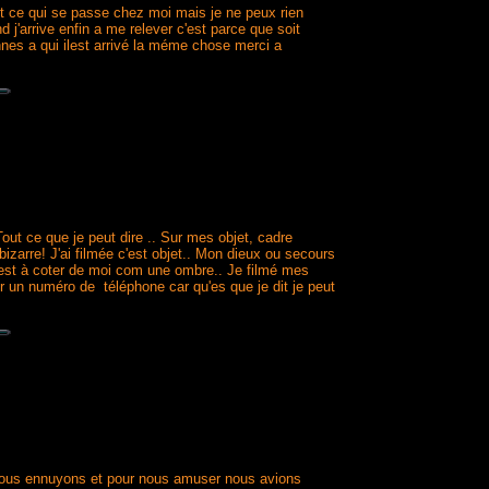
out ce qui se passe chez moi mais je ne peux rien
 j'arrive enfin a me relever c'est parce que soit
nnes a qui ilest arrivé la méme chose merci a
 Tout ce que je peut dire .. Sur mes objet, cadre
izarre! J'ai filmée c'est objet.. Mon dieux ou secours
ie est à coter de moi com une ombre.. Je filmé mes
ner un numéro de téléphone car qu'es que je dit je peut
us nous ennuyons et pour nous amuser nous avions