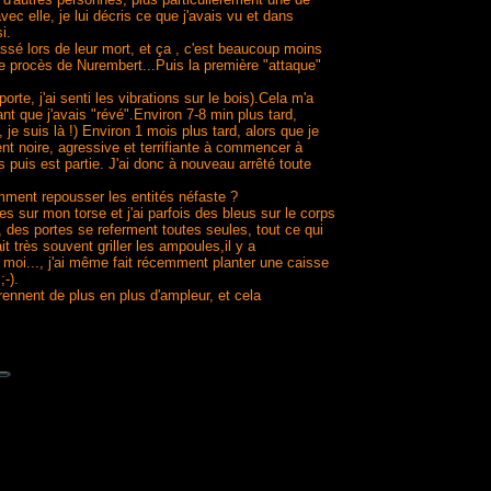
ec elle, je lui décris ce que j'avais vu et dans
i.
ssé lors de leur mort, et ça , c'est beaucoup moins
le procès de Nurembert...Puis la première "attaque"
te, j'ai senti les vibrations sur le bois).Cela m'a
nt que j'avais "révé".Environ 7-8 min plus tard,
 je suis là !) Environ 1 mois plus tard, alors que je
ent noire, agressive et terrifiante à commencer à
puis est partie. J'ai donc à nouveau arrêté toute
omment repousser les entités néfaste ?
s sur mon torse et j'ai parfois des bleus sur le corps
, des portes se referment toutes seules, tout ce qui
 très souvent griller les ampoules,il y a
moi..., j'ai même fait récemment planter une caisse
-).
ennent de plus en plus d'ampleur, et cela