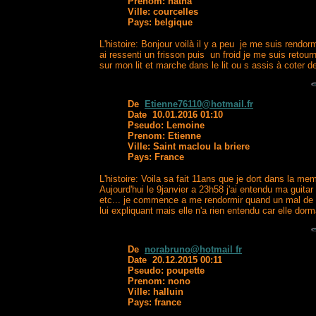
Prenom: natha
Ville: courcelles
Pays: belgique
L'histoire: Bonjour voilà il y a peu je me suis rendor
ai ressenti un frisson puis un froid je me suis reto
sur mon lit et marche dans le lit ou s assis à coter d
De
Etienne76110@hotmail.fr
Date 10.01.2016 01:10
Pseudo: Lemoine
Prenom: Etienne
Ville: Saint maclou la briere
Pays: France
L'histoire: Voila sa fait 11ans que je dort dans la m
Aujourd'hui le 9janvier a 23h58 j'ai entendu ma guita
etc... je commence a me rendormir quand un mal de cr
lui expliquant mais elle n'a rien entendu car elle do
De
norabruno@hotmail fr
Date 20.12.2015 00:11
Pseudo: poupette
Prenom: nono
Ville: halluin
Pays: france