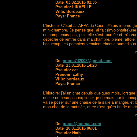
Date 03.02.2016 01:35
Pseudo: LIKAELLE
Ville: Bordeaux
Pays: France
L'histoire: C'était à l'AFPA de Caen. J'étais intern
mini-chambre. Je pense que j'ai fait (involontaire)un
ne comprenais pas, puis elle s'est tournée et m'a vu
dépêché de rentrer dans ma chambre, blême, affolé, le
beaucoup, les pompiers venaient chaque samedis ou p
De
mimie742008@gmail.com
Date 13.01.2016 14:23
Pseudo: cat
Prenom: cathy
Ville: bordeaux
Pays: France
L'histoire: j'ai un chat depuis quelques mois, lorsque
que je ne peux pas expliquer, je dormais sur le canapé
va se poser sur une chaise de la salle à manger, et lo
mon chat de la matinée, et ce n'est qu'en fin de matin
De
jpbus@hotmail.com
Date 10.01.2016 06:01
Pseudo: Nath