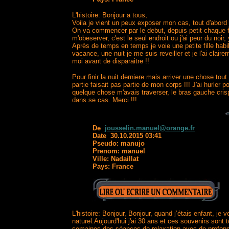
L'histoire: Bonjour a tous,
Voila je vient un peux exposer mon cas, tout d'abord 
On va commencer par le debut, depuis petit chaque foi
m'obeserver, c'est le seul endroit ou j'ai peur du noir
Après de temps en temps je voie une petite fille habi
vacance, une nuit je me suis reveiller et je l'ai clai
moi avant de disparaitre !!
Pour finir la nuit derniere mais arriver une chose to
partie faisait pas partie de mon corps !!! J'ai hurler 
quelque chose m'avais traverser, le bras gauche crisp
dans se cas. Merci !!!
De
jousselin.manuel@orange.fr
Date 30.10.2015 03:41
Pseudo: manujo
Prenom: manuel
Ville: Nadaillat
Pays: France
L'histoire: Bonjour, Bonjour, quand j’étais enfant, je
naturel.Aujourd'hui j'ai 30 ans et ces souvenirs sont 
semaines des séances de relaxation avec de profondes