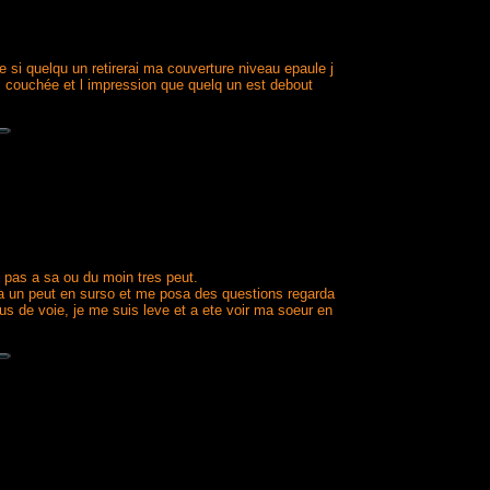
me si quelqu un retirerai ma couverture niveau epaule j
s couchée et l impression que quelq un est debout
s pas a sa ou du moin tres peut.
illa un peut en surso et me posa des questions regarda
us de voie, je me suis leve et a ete voir ma soeur en