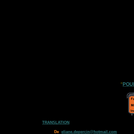
"
POU
TRANSLATION
De
eliane.depercin@hotmail.com