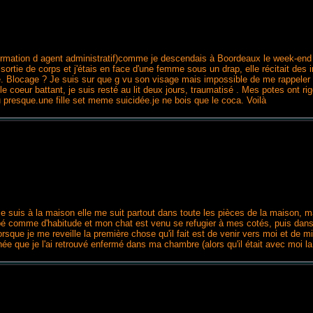
e (formation d agent administratif)comme je descendais à Boordeaux le week-e
e sortie de corps et j'étais en face d'une femme sous un drap, elle récitait de
e. Blocage ? Je suis sur que g vu son visage mais impossible de me rappeler 
 coeur battant, je suis resté au lit deux jours, traumatisé . Mes potes ont rig
resque.une fille set meme suicidée.je ne bois que le coca. Voilà
 je suis à la maison elle me suit partout dans toute les pièces de la maison, m
 comme d'habitude et mon chat est venu se refugier à mes cotés, puis dans la nui
rsque je me reveille la première chose qu'il fait est de venir vers moi et de mi
ée que je l'ai retrouvé enfermé dans ma chambre (alors qu'il était avec moi la n