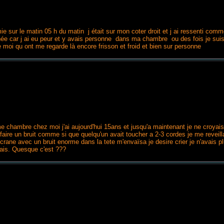
mie sur le matin 05 h du matin j était sur mon coter droit et j ai ressenti com
urnée car j ai eu peur et y avais personne dans ma chambre ou des fois je sui
e moi qu ont me regarde là encore frisson et froid et bien sur personne
eme chambre chez moi j'ai aujourd'hui 15ans et jusqu'a maintenant je ne croyai
r faire un bruit comme si que quelqu'un avait toucher a 2-3 cordes je me reve
ane avec un bruit enorme dans la tete m'envaïsa je desire crier je n'avais pl
rmais. Quesque c'est ???