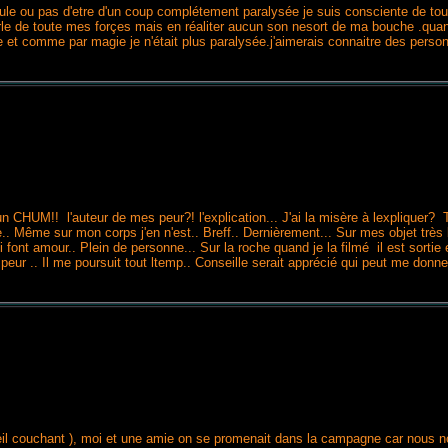
is seule ou pas d'etre d'un coup complétement paralysée je suis consciente de t
hurle de toute mes forçes mais en réaliter aucun son nesort de ma bouche .quand
e et comme par magie je n'était plus paralysée.j'aimerais connaitre des perso
ux un CHUM!! l'auteur de mes peur?! l'explication... J'ai la misère à lexpliquer?
.. Même sur mon corps j'en n'est.. Breff.. Dernièrement... Sur mes objet très b
ui font amour.. Plein de personne... Sur la roche quand je la filmé il est sort
ai peur .. Il me poursuit tout ltemp.. Conseille serait apprécié qui peut me don
au soleil couchant ), moi et une amie on se promenait dans la campagne car no