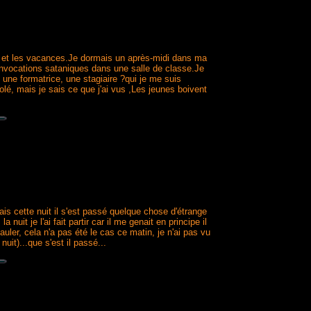
nd et les vacances.Je dormais un après-midi dans ma
s invocations sataniques dans une salle de classe.Je
une formatrice, une stagiaire ?qui je me suis
olé, mais je sais ce que j'ai vus ,Les jeunes boivent
ais cette nuit il s'est passé quelque chose d'étrange
t je l'ai fait partir car il me genait en principe il
auler, cela n'a pas été le cas ce matin, je n'ai pas vu
uit)...que s'est il passé...