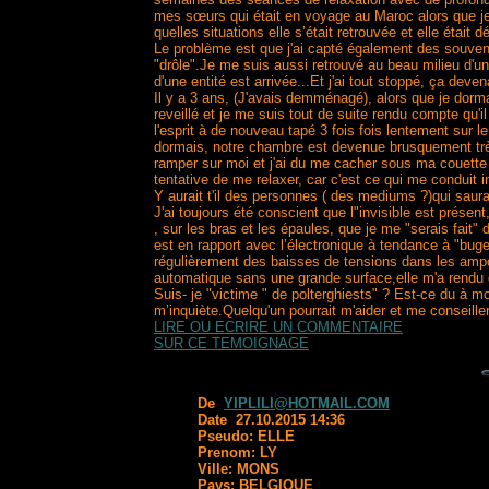
mes sœurs qui était en voyage au Maroc alors que je ne
quelles situations elle s’était retrouvée et elle était 
Le problème est que j'ai capté également des souveni
"drôle".Je me suis aussi retrouvé au beau milieu d'un
d'une entité est arrivée...Et j'ai tout stoppé, ça deven
Il y a 3 ans, (J'avais demménagé), alors que je dorma
reveillé et je me suis tout de suite rendu compte qu'i
l'esprit à de nouveau tapé 3 fois fois lentement sur le
dormais, notre chambre est devenue brusquement très f
ramper sur moi et j'ai du me cacher sous ma couette 
tentative de me relaxer, car c'est ce qui me conduit 
Y aurait t'il des personnes ( des mediums ?)qui saura
J'ai toujours été conscient que l"invisible est présen
, sur les bras et les épaules, que je me "serais fait
est en rapport avec l’électronique à tendance à "buge
régulièrement des baisses de tensions dans les ampou
automatique sans une grande surface,elle m'a rendu de 
Suis- je "victime " de polterghiests" ? Est-ce du à 
m’inquiète.Quelqu'un pourrait m'aider et me conseille
LIRE OU ECRIRE UN COMMENTAIRE
SUR CE TEMOIGNAGE
De
YIPLILI@HOTMAIL.COM
Date 27.10.2015 14:36
Pseudo: ELLE
Prenom: LY
Ville: MONS
Pays: BELGIQUE