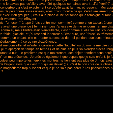
 le savais pas qu'elle y avait été quelques semaines avant...J'ai "verifié" av
déconcertée car c'est exactement ce qu'elle avait fait, vu, et ressenti...Moi auss
rs de personnes assassinées, elles m'ont montré ce qui s’était réellement pa
e exécution groupée, j’étais à la place d'une personne qui a témoigné durant 
ait vraiment trop effayant .
is, "un esprit" à tapé 3 fois contre mon sommier( comme si on taquait à une por
l y avait une presence ( feminine), puis j'ai essayé de me rendormir en me disa
 sommier, mais l'entité était bienveillante, c'est comme si elle voulait "coucou,
oide, glaciale, et j'ai ressenti la terreur a l’état pure, une "force" extrêmem
comme un enfant, elle est rester au dessus de moi pendant quelques minutes 
inévitablement à ce ge nre d’expérience.
it me conseiller et m'aider à canaliser cette "faculté" ou du moins me dire c
t, je m’aperçoit de temps en temps ( et de plus en plus souvent)de traces rouge
" durant la nuit. Le problème est que maintenant, des objets tombent tous seuls
r" en ma présence. Je précise également que depuis que je suis enfant, je fait
les( peu importe les lieux) les montres ne tiennent pas plus de 3 mois avec 
l'argent alors que c'est moi qui en devait (ça, c'est le bon coté de la chose ;
mon magnétisme trop puissant et que je ne sais pas gérer ? Les phénomènes pr
r ?