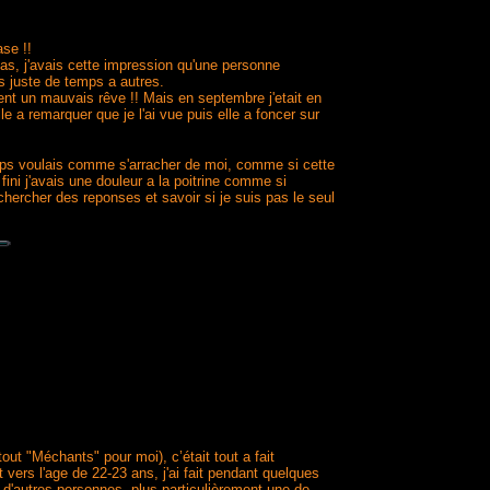
ase !!
bas, j'avais cette impression qu'une personne
its juste de temps a autres.
ment un mauvais rêve !! Mais en septembre j'etait en
e a remarquer que je l'ai vue puis elle a foncer sur
 corps voulais comme s'arracher de moi, comme si cette
 fini j'avais une douleur a la poitrine comme si
chercher des reponses et savoir si je suis pas le seul
out "Méchants" pour moi), c’était tout a fait
 vers l'age de 22-23 ans, j'ai fait pendant quelques
 d'autres personnes, plus particulièrement une de