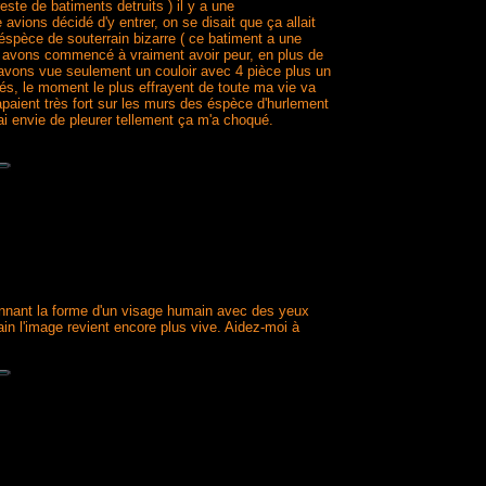
este de batiments detruits ) il y a une
vions décidé d'y entrer, on se disait que ça allait
éspèce de souterrain bizarre ( ce batiment a une
ous avons commencé à vraiment avoir peur, en plus de
s avons vue seulement un couloir avec 4 pièce plus un
més, le moment le plus effrayent de toute ma vie va
apaient très fort sur les murs des éspèce d'hurlement
'ai envie de pleurer tellement ça m'a choqué.
 donnant la forme d'un visage humain avec des yeux
n l'image revient encore plus vive. Aidez-moi à