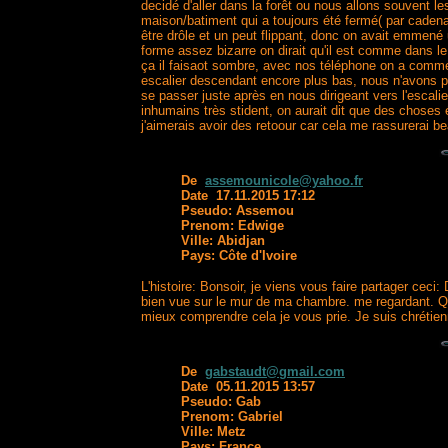
decidé d'aller dans la forêt ou nous allons souvent les
maison/batiment qui a toujours été fermé( par cadenas
être drôle et un peut flippant, donc on avait emmené
forme assez bizarre on dirait qu'il est comme dans le
ça il faisaot sombre, avec nos téléphone on a commenc
escalier descendant encore plus bas, nous n'avons pas
se passer juste après en nous dirigeant vers l'escali
inhumains très stident, on aurait dit que des choses é
j'aimerais avoir des retoour car cela me rassurerai b
De
assemounicole@yahoo.fr
Date 17.11.2015 17:12
Pseudo: Assemou
Prenom: Edwige
Ville: Abidjan
Pays: Côte d'Ivoire
L'histoire: Bonsoir, je viens vous faire partager cec
bien vue sur le mur de ma chambre. me regardant. Qua
mieux comprendre cela je vous prie. Je suis chrétie
De
gabstaudt@gmail.com
Date 05.11.2015 13:57
Pseudo: Gab
Prenom: Gabriel
Ville: Metz
Pays: France